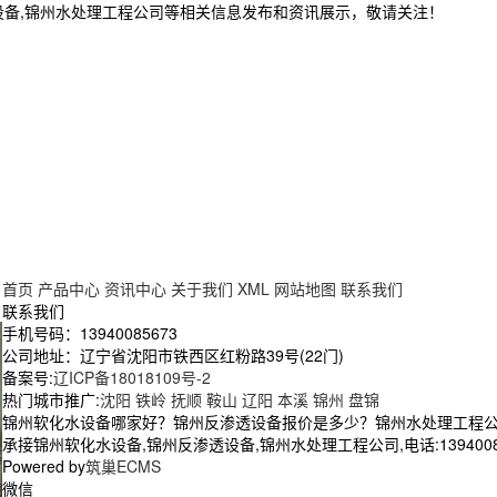
设备,锦州水处理工程公司等相关信息发布和资讯展示，敬请关注！
首页
产品中心
资讯中心
关于我们
XML
网站地图
联系我们
联系我们
手机号码：13940085673
公司地址：辽宁省沈阳市铁西区红粉路39号(22门)
备案号:
辽ICP备18018109号-2
热门城市推广:
沈阳
铁岭
抚顺
鞍山
辽阳
本溪
锦州
盘锦
锦州软化水设备哪家好？锦州反渗透设备报价是多少？锦州水处理工程
承接锦州软化水设备,锦州反渗透设备,锦州水处理工程公司,电话:1394008
Powered by
筑巢ECMS
微信