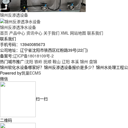
锦州反渗透设备
锦州反渗透净水设备
首页
产品中心
资讯中心
关于我们
XML
网站地图
联系我们
联系我们
手机号码：13940085673
公司地址：辽宁省沈阳市铁西区红粉路39号(22门)
备案号:
辽ICP备18018109号-2
热门城市推广:
沈阳
铁岭
抚顺
鞍山
辽阳
本溪
锦州
盘锦
锦州软化水设备哪家好？锦州反渗透设备报价是多少？锦州水处理工程公司质
Powered by
筑巢ECMS
微信
扫一扫
二维码