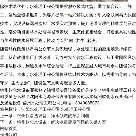
除技术迭代外，水处理工程公司探索服务模式转型。通过整合设计、施
工、运维全链条服务，为客户提供一站式解决方案；引入物联网与大数据
技术，实现设备远程监控、水质实时预警，提升运维管理的精准度与及时
性。部分项目更将水处理与城市景观、生态修复相结合，打造兼具功能性
与美观性的水环境工程，推动 “治理” 向 “共生” 转变。
随着环保政策趋严与公众节水意识增强，水处理工程的应用场景持续拓
展。从市政供水厂升级改造，到农村安全饮水工程建设；从工业园区废水
零排放目标，到黑臭水体综合治理，行业正深度融入城市与乡村建设的每
个环节。未来，水处理工程公司将继续以技术为驱动，以需求为导向，为
守护 “生命之源”、建设生态文明贡献更多力量。
锦州软化水设备哪家好？锦州反渗透设备报价是多少？锦州水处理工程公
司质量怎么样？沈阳水之源环保设备有限公司承接锦州软化水设备,锦州
反渗透设备,锦州水处理工程公司,,电话:13940085673
相关标签：
沈阳水处理工程公司
,
水处理工程公司
,
上一条：
锦州反渗透设备：净水领域的革新利器
下一条：
锦州软化水设备：解决水质硬度问题的关键方案​
网站首页
走进我们