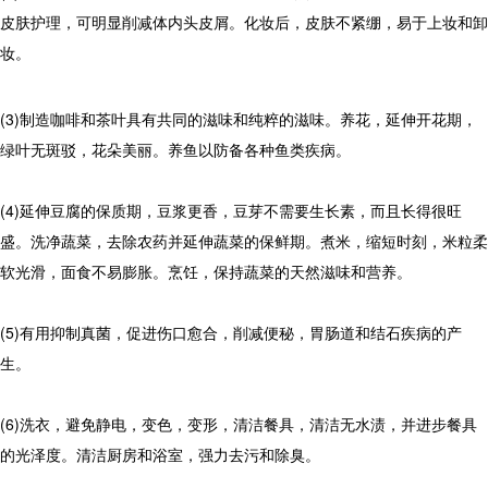
皮肤护理，可明显削减体内头皮屑。化妆后，皮肤不紧绷，易于上妆和卸
妆。
(3)制造咖啡和茶叶具有共同的滋味和纯粹的滋味。养花，延伸开花期，
绿叶无斑驳，花朵美丽。养鱼以防备各种鱼类疾病。
(4)延伸豆腐的保质期，豆浆更香，豆芽不需要生长素，而且长得很旺
盛。洗净蔬菜，去除农药并延伸蔬菜的保鲜期。煮米，缩短时刻，米粒柔
软光滑，面食不易膨胀。烹饪，保持蔬菜的天然滋味和营养。
(5)有用抑制真菌，促进伤口愈合，削减便秘，胃肠道和结石疾病的产
生。
(6)洗衣，避免静电，变色，变形，清洁餐具，清洁无水渍，并进步餐具
的光泽度。清洁厨房和浴室，强力去污和除臭。