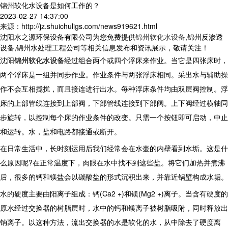
锦州软化水设备是如何工作的？
2023-02-27 14:37:00
来源：http://jz.shuichuligs.com/news919621.html
沈阳水之源环保设备有限公司为您免费提供
锦州软化水设备
,锦州反渗透
设备,锦州水处理工程公司等相关信息发布和资讯展示，敬请关注！
沈阳
锦州软化水设备
经过组合两个或四个浮床来作业。当它是四张床时，
两个浮床是一组并同步作业。作业条件与两张浮床相同。采出水与辅助操
作不会互相搅扰，而且接连进行出水。每种浮床条件均由双层阀控制。浮
床的上部管线连接到上部阀，下部管线连接到下部阀。上下阀经过横轴同
步旋转，以控制每个床的作业条件的改变。只需一个按钮即可启动，中止
和运转。水，盐和电路都接通或断开。
在日常生活中，长时刻运用后我们经常会在水壶的内壁看到水垢。这是什
么原因呢?在正常温度下，肉眼在水中找不到这些盐。将它们加热并煮沸
后，很多的钙和镁盐会以碳酸盐的形式沉积出来，并靠近锅壁构成水垢。
水的硬度主要由阳离子组成：钙(Ca2 +)和镁(Mg2 +)离子。当含有硬度的
原水经过交换器的树脂层时，水中的钙和镁离子被树脂吸附，同时释放出
钠离子。以这种方法，流出交换器的水是软化的水，从中除去了硬度离