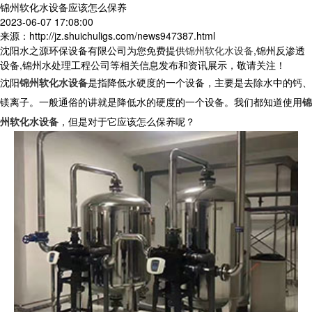
锦州软化水设备应该怎么保养
2023-06-07 17:08:00
来源：http://jz.shuichuligs.com/news947387.html
沈阳水之源环保设备有限公司为您免费提供
锦州软化水设备
,锦州反渗透
设备,锦州水处理工程公司等相关信息发布和资讯展示，敬请关注！
沈阳
锦州软化水设备
是指降低水硬度的一个设备，主要是去除水中的钙、
镁离子。一般通俗的讲就是降低水的硬度的一个设备。我们都知道使用
锦
州软化水设备
，但是对于它应该怎么保养呢？