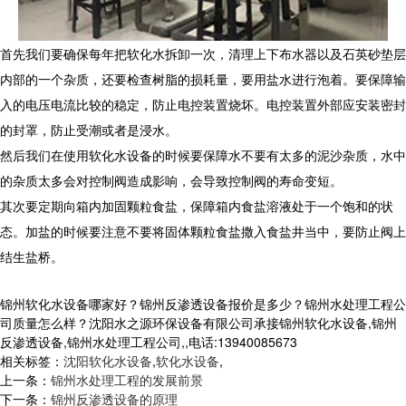
首先我们要确保每年把软化水拆卸一次，清理上下布水器以及石英砂垫层
内部的一个杂质，还要检查树脂的损耗量，要用盐水进行泡着。要保障输
入的电压电流比较的稳定，防止电控装置烧坏。电控装置外部应安装密封
的封罩，防止受潮或者是浸水。
然后我们在使用软化水设备的时候要保障水不要有太多的泥沙杂质，水中
的杂质太多会对控制阀造成影响，会导致控制阀的寿命变短。
其次要定期向箱内加固颗粒食盐，保障箱内食盐溶液处于一个饱和的状
态。加盐的时候要注意不要将固体颗粒食盐撒入食盐井当中，要防止阀上
结生盐桥。
锦州软化水设备哪家好？锦州反渗透设备报价是多少？锦州水处理工程公
司质量怎么样？沈阳水之源环保设备有限公司承接锦州软化水设备,锦州
反渗透设备,锦州水处理工程公司,,电话:13940085673
相关标签：
沈阳软化水设备
,
软化水设备
,
上一条：
锦州水处理工程的发展前景
下一条：
锦州反渗透设备的原理