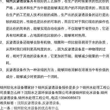
1、
锦州反渗透设备
具有很好的工艺操作，在生产的时候要求的也比价的
严格，从技术和生产当中都是能够满足用户的不同的需求的，而且现
在生产的工艺烦人技术比较的成熟，生产出的反渗透设备的运行是比
较的稳定的，性能也是比价的可靠的，而且它对于我们现在的操作也
是比价的简单的，能够实现自动化操作，不仅能够节省劳动力，它还
具有结构紧凑，占地面积也比较的小，能够将对热用。
2、
反渗透设备还能够去除有机物、细菌和一些比较容易溶于水的杂质，
从而时我们得到更高纯度的水。，因为反渗透设备是一种物理的过
程，相对于其他的设备来水，它更加的节能。能够减少能量的一个消
耗。
3、
反渗透设备作为一种浓缩的方法，能够回收溶解在溶液当中有价值的
成分，能够减少对资源的一个消耗。
锦州软化水设备哪家好？锦州反渗透设备报价是多少？锦州水处理工程公
司质量怎么样？沈阳水之源环保设备有限公司承接锦州软化水设备,锦州
反渗透设备,锦州水处理工程公司,,电话:13940085673
相关标签：
沈阳反渗透设备
,
反渗透设备
,
上一条：
锦州软化水设备的优点有什么