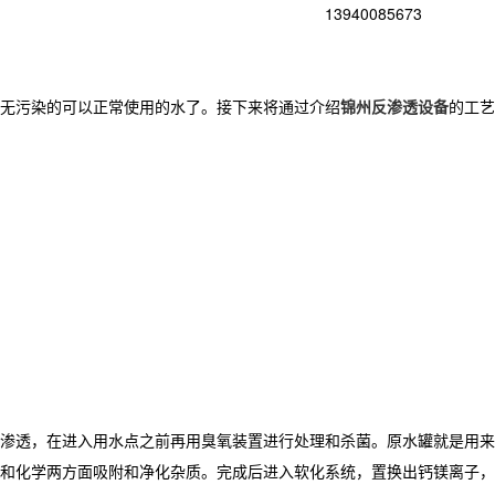
13940085673
无污染的可以正常使用的水了。接下来将通过介绍
锦州反渗透设备
的工艺
渗透，在进入用水点之前再用臭氧装置进行处理和杀菌。原水罐就是用来
和化学两方面吸附和净化杂质。完成后进入软化系统，置换出钙镁离子，