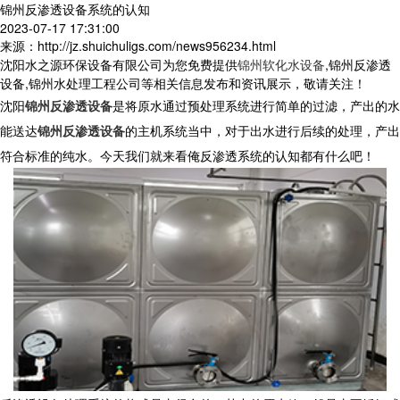
锦州反渗透设备系统的认知
2023-07-17 17:31:00
来源：http://jz.shuichuligs.com/news956234.html
沈阳水之源环保设备有限公司为您免费提供
锦州软化水设备
,锦州反渗透
设备,锦州水处理工程公司等相关信息发布和资讯展示，敬请关注！
沈阳
锦州反渗透设备
是将原水通过预处理系统进行简单的过滤，产出的水
能送达
锦州反渗透设备
的主机系统当中，对于出水进行后续的处理，产出
符合标准的纯水。今天我们就来看俺反渗透系统的认知都有什么吧！