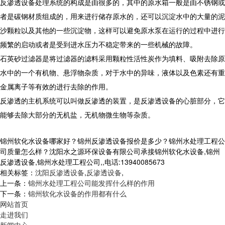
反渗透设备处理系统的构成是由很多的，其中的原水箱一般是由不锈钢或
者是碳钢材质组成的，用来进行储存原水的，还可以沉淀水中的大量的泥
沙颗粒以及其他的一些沉淀物，这样可以避免原水泵在运行的过程中进行
频繁的启动或者是受到进水压力不稳定带来的一些机械的故障。
石英砂过滤器是将过滤器的滤料采用颗粒性活性炭作为填料、吸附去除原
水中的一个有机物、悬浮物杂质，对于水中的异味，液体以及色素还有重
金属离子等有效的进行去除的作用。
反渗透的主机系统可以叫做反渗透的装置，是反渗透设备的心脏部分，它
能够去除大部分的无机盐，无机物微生物等杂质。
锦州软化水设备哪家好？锦州反渗透设备报价是多少？锦州水处理工程公
司质量怎么样？沈阳水之源环保设备有限公司承接锦州软化水设备,锦州
反渗透设备,锦州水处理工程公司,,电话:13940085673
相关标签：
沈阳反渗透设备
,
反渗透设备
,
上一条：
锦州水处理工程公司能发挥什么样的作用
下一条：
锦州软化水设备的作用都有什么
网站首页
走进我们